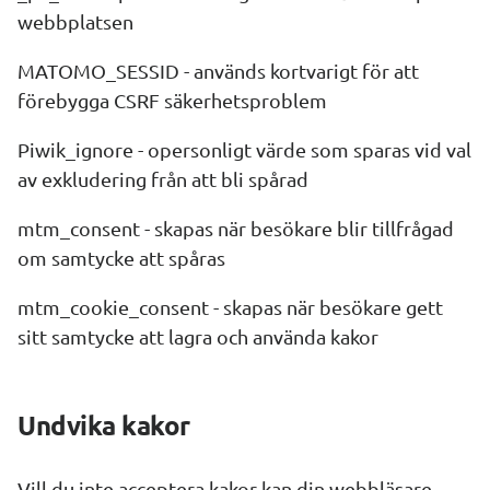
webbplatsen
MATOMO_SESSID - används kortvarigt för att 
förebygga CSRF säkerhetsproblem
Piwik_
ignore
 - opersonligt värde som sparas vid val 
av exkludering från att bli spårad
mtm_
consent
 - skapas när besökare blir tillfrågad 
om samtycke att spåras
mtm_
cookie
_
consent
 - skapas när besökare gett 
sitt samtycke att lagra och använda kakor
Undvika kakor
Vill du inte acceptera kakor kan din webbläsare 